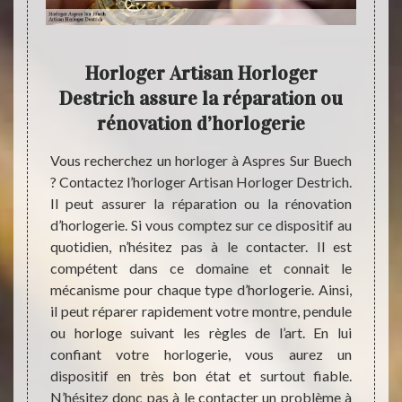
Horloger Artisan Horloger
Tro
Destrich assure la réparation ou
in vers
rénovation d’horlogerie
se être
Notre
minimum
Destri
Vous recherchez un horloger à Aspres Sur Buech
orloge.
pendul
? Contactez l’horloger Artisan Horloger Destrich.
nd nous
pendul
Il peut assurer la réparation ou la rénovation
nd vous
Ils ma
d’horlogerie. Si vous comptez sur ce dispositif au
édecin,
pendu
quotidien, n’hésitez pas à le contacter. Il est
 montre
pendul
compétent dans ce domaine et connait le
ent, il
les an
mécanisme pour chaque type d’horlogerie. Ainsi,
e avec
répar
il peut réparer rapidement votre montre, pendule
faire.
redonn
ou horloge suivant les règles de l’art. En lui
vec un
pose d
confiant votre horlogerie, vous aurez un
re soit
pendul
dispositif en très bon état et surtout fiable.
assur
N’hésitez donc pas à le contacter un problème à