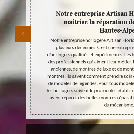
Notre entreprise Artisan H
maitrise la réparation d
Hautes-Alp
 tout type
Notre entreprise horlogère Artisan Horlo
ésultat fiable
plusieurs décennies. C’est une entrepris
nctionnement
d’horlogers qualifiés et expérimentés. Les h
bon résultat
des professionnels qui aiment leur métier. 
n contact avec
anciennes, de montres de luxe et de montr
ance au bon
montres. Ils savent comment prendre soin 
reçu par votre
de modèles de légendes. Pour tous modèles
nctionnement.
les horlogers suivent le protocole : établir 
savent réparer des belles montres réparati
du mécanisme.