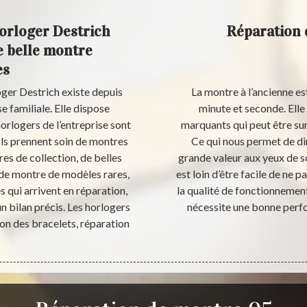
orloger Destrich
Réparation 
e belle montre
es
ger Destrich existe depuis
La montre à l’ancienne es
e familiale. Elle dispose
minute et seconde. Elle
orlogers de l’entreprise sont
marquants qui peut être sur l
Ils prennent soin de montres
Ce qui nous permet de dir
es de collection, de belles
grande valeur aux yeux de so
de montre de modèles rares,
est loin d’être facile de ne 
 qui arrivent en réparation,
la qualité de fonctionnement
un bilan précis. Les horlogers
nécessite une bonne perf
on des bracelets, réparation