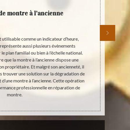
de montre à l’ancienne
R
t utilisable comme un indicateur d’heure,
Si vous n’ê
 représente aussi plusieurs évènements
montre anci
e plan familial ou bien à l’échelle national.
pensez à ef
e que la montre à l’ancienne dispose une
grande cho
n propriétaire. Et malgré son ancienneté, il
servir corre
pas trouver une solution sur la dégradation de
très fiabl
 d’une montre à l’ancienne. Cette opération
meilleure qu
ormance professionnelle en réparation de
forme de mont
montre.