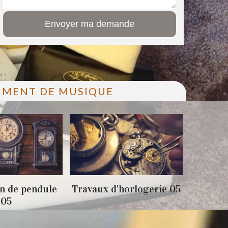
RUMENT DE MUSIQUE
n de pendule
Travaux d'horlogerie 05
Achat 
05