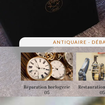
ANTIQUAIRE - DÉB
05
Réparation horlogerie
Restauration
05
05