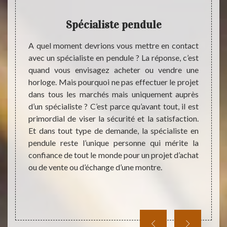
ns
Spécialiste pendule
e bonne
A quel moment devrions vous mettre en contact
A que
uragé.
avec un spécialiste en pendule ? La réponse, c’est
indisp
 dépend
quand vous envisagez acheter ou vendre une
projet
tention
horloge. Mais pourquoi ne pas effectuer le projet
Passer
rez une
dans tous les marchés mais uniquement auprès
prendr
fectuer
d’un spécialiste ? C’est parce qu’avant tout, il est
bonne 
iège à
primordial de viser la sécurité et la satisfaction.
La dem
ut type
Et dans tout type de demande, la spécialiste en
être r
xes. Si
pendule reste l’unique personne qui mérite la
profes
ectuer
confiance de tout le monde pour un projet d’achat
vous 
 votre
ou de vente ou d’échange d’une montre.
avant 
erci de
Global
pour ho