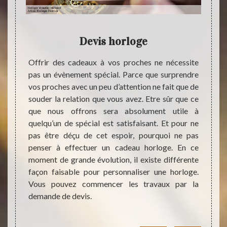
Devis horloge
nne qui
Offrir des cadeaux à vos proches ne nécessite
Si vo
ète sur
pas un évènement spécial. Parce que surprendre
unique
èce. La
vos proches avec un peu d’attention ne fait que de
bénéfi
n et la
souder la relation que vous avez. Etre sûr que ce
de bon
tout le
que nous offrons sera absolument utile à
Nous 
der que
quelqu’un de spécial est satisfaisant. Et pour ne
travau
euillez
pas être déçu de cet espoir, pourquoi ne pas
mont
 par un
penser à effectuer un cadeau horloge. En ce
d’info
re. La
moment de grande évolution, il existe différente
vous p
demande
façon faisable pour personnaliser une horloge.
contac
core de
Vous pouvez commencer les travaux par la
nous 
it.
demande de devis.
regret
votre 
suivan