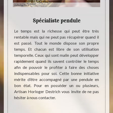
le à
Spécialiste pendule
Art
ur
spéc
Le temps est la richesse qui peut être très
rentable mais qui ne peut pas récupérer quand il
rloger
est passé. Tout le monde dispose son propre
sur des
Pour l
temps. Et chacun est libre de son utilisation
 toutes
des m
temporelle. Ceux qui sont malin peut développer
 poser.
répara
rapidement quand ils savent contrôler le temps
sur des
Bonne
afin de pouvoir le profiter à faire des choses
it une
notre 
indispensables pour soi. Cette bonne initiative
ne dans
effect
mérite d’être accompagné par une pendule en
ent les
des dé
bon état. Pour en posséder un ou plusieurs,
r pour
gratui
Artisan Horloger Destrich vous invite de ne pas
dules à
Nous d
hésiter à nous contacter.
ssi des
spécia
u. Nous
montre
ù nous
les ré