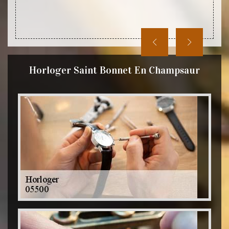
pouvoi
pièces
Horloger Saint Bonnet En Champsaur