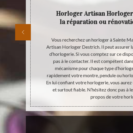
Horloger Artisan Horloger
la réparation ou rénovati
e connaissance
Vous recherchez un horloger à Sainte Ma
te pièce. La
Artisan Horloger Destrich. Il peut assurer l
 d’une horloge
d’horlogerie. Si vous comptez sur ce dispos
 recommander
pas à le contacter. Il est compétent dan
z confier
mécanisme pour chaque type d’horlogeri
ssionnel en la
rapidement votre montre, pendule ou horloge
de de devis.
En lui confiant votre horlogerie, vous aurez 
ar ce que le
et surtout fiable. N’hésitez donc pas à 
propos de votre horl