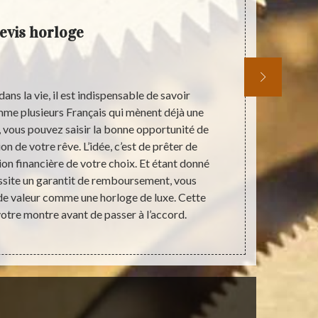
evis horloge
ans la vie, il est indispensable de savoir
Tout effort
mme plusieurs Français qui mènent déjà une
d’être bien e
i, vous pouvez saisir la bonne opportunité de
pas d’une cho
n de votre rêve. L’idée, c’est de prêter de
un projet. Of
tion financière de votre choix. Et étant donné
une auto-or
ssite un garantit de remboursement, vous
pouvez tro
 de valeur comme une horloge de luxe. Cette
sexes. Si 
 votre montre avant de passer à l’accord.
livraison pou