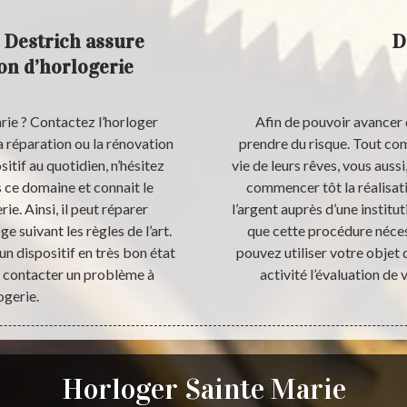
 Destrich assure
D
on d’horlogerie
rie ? Contactez l’horloger
Afin de pouvoir avancer d
a réparation ou la rénovation
prendre du risque. Tout co
itif au quotidien, n’hésitez
vie de leurs rêves, vous auss
s ce domaine et connait le
commencer tôt la réalisatio
e. Ainsi, il peut réparer
l’argent auprès d’une institu
 suivant les règles de l’art.
que cette procédure néce
un dispositif en très bon état
pouvez utiliser votre objet
le contacter un problème à
activité l’évaluation de
ogerie.
Horloger Sainte Marie