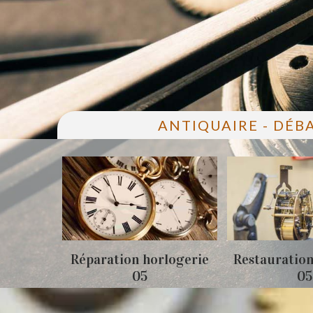
ANTIQUAIRE - DÉB
05
Réparation horlogerie
Restauration
05
05