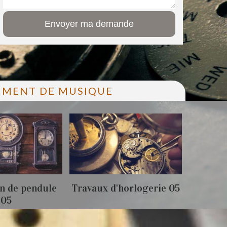
RUMENT DE MUSIQUE
n de pendule
Travaux d'horlogerie 05
Achat 
05