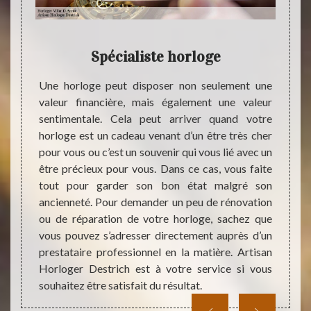
Spécialiste horloge
Spéc
nne qui
Une horloge peut disposer non seulement une
Si vou
ète sur
valeur financière, mais également une valeur
05480
èce. La
sentimentale. Cela peut arriver quand votre
interv
n et la
horloge est un cadeau venant d’un être très cher
loin d
tout le
pour vous ou c’est un souvenir qui vous lié avec un
est la
der que
être précieux pour vous. Dans ce cas, vous faite
Destri
euillez
tout pour garder son bon état malgré son
et tou
 par un
ancienneté. Pour demander un peu de rénovation
parfai
re. La
ou de réparation de votre horloge, sachez que
terme 
demande
vous pouvez s’adresser directement auprès d’un
travau
core de
prestataire professionnel en la matière. Artisan
la de
it.
Horloger Destrich est à votre service si vous
faisabl
souhaitez être satisfait du résultat.