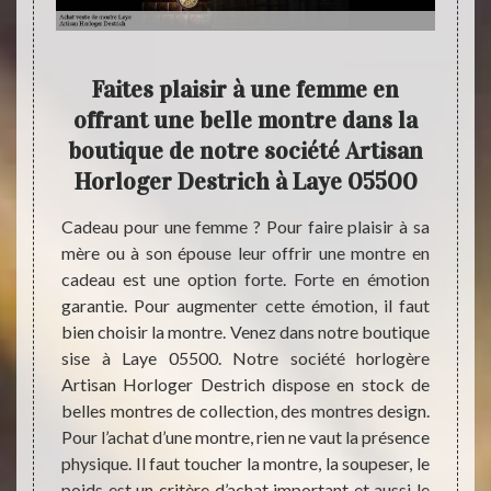
Faites plaisir à une femme en
offrant une belle montre dans la
 projet
La mon
boutique de notre société Artisan
 moyen
strict
Horloger Destrich à Laye 05500
montre.
quoi q
 juste
l’heur
Cadeau pour une femme ? Pour faire plaisir à sa
ue vous
nous f
mère ou à son épouse leur offrir une montre en
on avec
de di
cadeau est une option forte. Forte en émotion
rloger
unique
garantie. Pour augmenter cette émotion, il faut
chat de
mais a
bien choisir la montre. Venez dans notre boutique
t, nous
journa
sise à Laye 05500. Notre société horlogère
maximum
perfo
Artisan Horloger Destrich dispose en stock de
stable
belles montres de collection, des montres design.
même h
Pour l’achat d’une montre, rien ne vaut la présence
faut d
physique. Il faut toucher la montre, la soupeser, le
poids est un critère d’achat important et aussi le