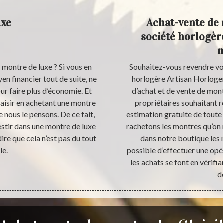
uxe
Achat-vente de 
société horlogèr
m
 montre de luxe ? Si vous en
Souhaitez-vous revendre vo
en financier tout de suite, ne
horlogère Artisan Horloger
ur faire plus d’économie. Et
d’achat et de vente de mon
laisir en achetant une montre
propriétaires souhaitant 
e nous le pensons. De ce fait,
estimation gratuite de tout
estir dans une montre de luxe
rachetons les montres qu’on 
ire que cela n’est pas du tout
dans notre boutique les 
le.
possible d’effectuer une op
les achats se font en vérifian
d