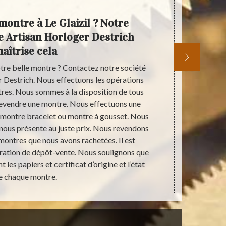
montre à Le Glaizil ? Notre
U
e Artisan Horloger Destrich
aîtrise cela
tre belle montre ? Contactez notre société
Artisan Horlo
 Destrich. Nous effectuons les opérations
en vente et 
tres. Nous sommes à la disposition de tous
sur la vérif
revendre une montre. Nous effectuons une
sommes sit
e montre bracelet ou montre à gousset. Nous
l’intention 
nous présente au juste prix. Nous revendons
sommes là,
montres que nous avons rachetées. Il est
satisfaisante
ération de dépôt-vente. Nous soulignons que
c’est de n
t les papiers et certificat d’origine et l’état
e chaque montre.