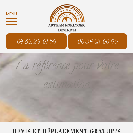
MENU
04 82 29 61 59
06 34 08 60 96
La référence pour votre
estimation
DEVIS ET DÉPLACEMENT GRATUITS