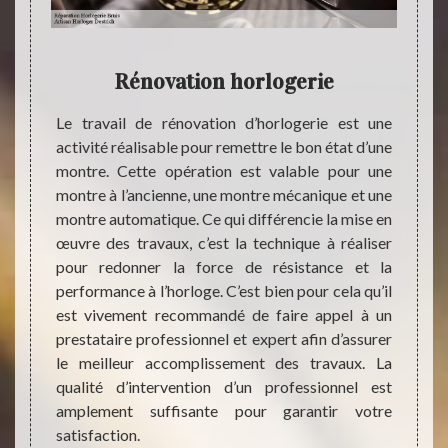
Rénovation horlogerie
D
i exige
Le travail de rénovation d’horlogerie est une
t d’une
activité réalisable pour remettre le bon état d’une
Avant 
on d’un
montre. Cette opération est valable pour une
primor
lité des
montre à l’ancienne, une montre mécanique et une
vous p
tout en
montre automatique. Ce qui différencie la mise en
cours 
e votre
œuvre des travaux, c’est la technique à réaliser
projet
 besoin
pour redonner la force de résistance et la
droit 
ttre en
performance à l’horloge. C’est bien pour cela qu’il
avant 
 apte à
est vivement recommandé de faire appel à un
La dem
nfiance
prestataire professionnel et expert afin d’assurer
d’horl
 notre
le meilleur accomplissement des travaux. La
engag
qualité d’intervention d’un professionnel est
presta
amplement suffisante pour garantir votre
compa
satisfaction.
presta