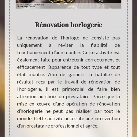
on
Rénovation horlogerie
La rénovation de l’horloge ne consiste pas
uniquement à réviser la fiabilité de
 il est
Pour l
fonctionnement d’une montre. Cette activité est
gilance
mettr
également faite pour entretenir correctement et
ltés au
Destri
efficacement l’apparence de tout type et tout
Pour un
le bon
état montre. Afin de garantir la fiabilité de
avez le
d’horl
résultat reçu par le travail de rénovation de
e devis
spécia
l’horlogerie, il est primordial de faire bien
servir.
Nous 
attention au choix du prestataire. Parce que la
aration
suffis
mise en œuvre d’une opération de rénovation
et sans
notre 
d’horlogerie ne peut pas réaliser par tout le
ir une
vouloi
monde. Cette activité nécessite une intervention
uer une
de rép
d’un prestataire professionnel et agrée.
érents
confia
notre 