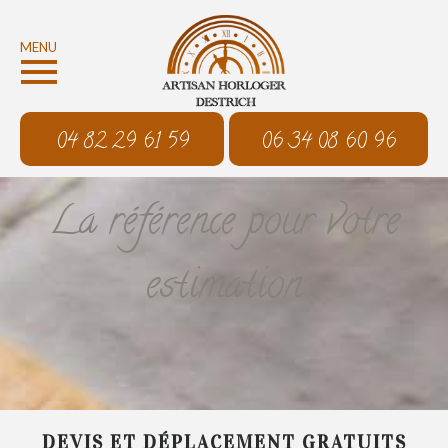
MENU
04 82 29 61 59
06 34 08 60 96
La référence pour votre
estimation
DEVIS ET DÉPLACEMENT GRATUITS