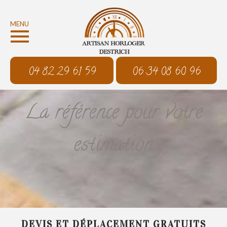
MENU
04 82 29 61 59
06 34 08 60 96
La référence pour votre
estimation
DEVIS ET DÉPLACEMENT GRATUITS