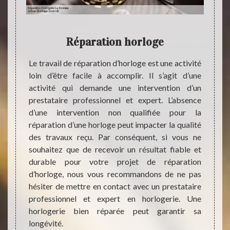
otre
Réparation horloge
D
trich
Le travail de réparation d’horloge est une activité
on
loin d’être facile à accomplir. Il s’agit d’une
Avant 
activité qui demande une intervention d’un
répara
prestataire professionnel et expert. L’absence
la dem
 salle
d’une intervention non qualifiée pour la
financ
xacte ?
réparation d’une horloge peut impacter la qualité
d’acco
été de
des travaux reçu. Par conséquent, si vous ne
du pre
rloger
souhaitez que de recevoir un résultat fiable et
résult
tat de
durable pour votre projet de réparation
de la 
ouvons
d’horloge, nous vous recommandons de ne pas
les tr
ment de
hésiter de mettre en contact avec un prestataire
de dev
de tout
professionnel et expert en horlogerie. Une
pas de 
s notre
horlogerie bien réparée peut garantir sa
rlogers
longévité.
lème de