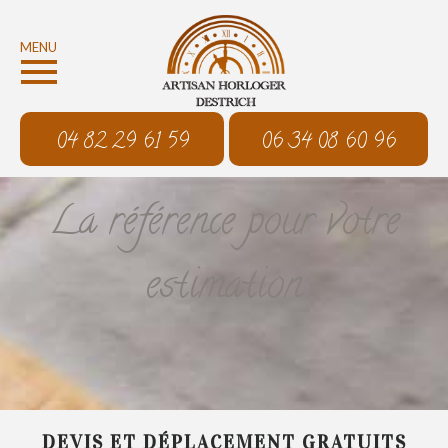
MENU
04 82 29 61 59
06 34 08 60 96
La référence pour votre
estimation
DEVIS ET DÉPLACEMENT GRATUITS