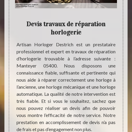
on
Devis travaux de réparation
D
horlogerie
 il est
Artisan Horloger Destrich est un prestataire
Avant 
gilance
professionnel et expert en travaux de réparation
répara
ltés au
d’horlogerie trouvable à l’adresse suivante :
la dem
Pour un
Manteyer 05400. Nous disposons une
financ
avez le
connaissance fiable, suffisante et pertinente qui
d’acco
e devis
nous aide à réparer correctement une horloge à
du pre
servir.
l’ancienne, une horloge mécanique et une horloge
résult
aration
automatique. La qualité de notre intervention est
de la 
et sans
très fiable. Et si vous le souhaitez, sachez que
les tr
ir une
nous pouvez réaliser un devis afin de pouvoir
de dev
uer une
vous montre l’efficacité de notre service. Notre
pas de 
érents
prestation en accomplissement de devis n’a pas
de frais et pas d’engagement non plus.