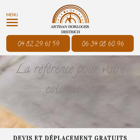
MENU
04 82 29 61 59
06 34 08 60 96
La référence pour votre
estimation
DEVIS ET DÉPLACEMENT GRATUITS