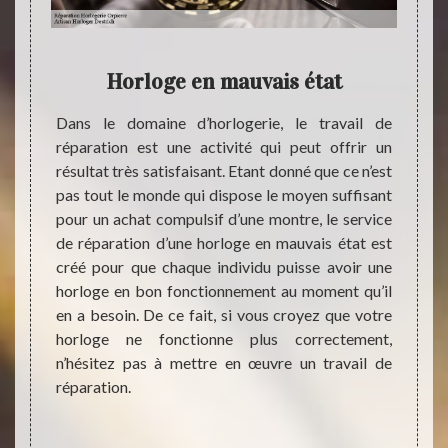
Horloge en mauvais état
Des
soci
tuation
Dans le domaine d’horlogerie, le travail de
e
ssance
réparation est une activité qui peut offrir un
aire de
résultat très satisfaisant. Etant donné que ce n’est
une vie
pas tout le monde qui dispose le moyen suffisant
Des p
rer la
pour un achat compulsif d’une montre, le service
d’atte
 Et que
de réparation d’une horloge en mauvais état est
Conta
e bonne
créé pour que chaque individu puisse avoir une
répar
ulté de
horloge en bon fonctionnement au moment qu’il
Destr
z qu’un
en a besoin. De ce fait, si vous croyez que votre
l’hor
me peut
horloge ne fonctionne plus correctement,
déterm
paration
n’hésitez pas à mettre en œuvre un travail de
l’horl
at.
réparation.
appare
atelie
trouve