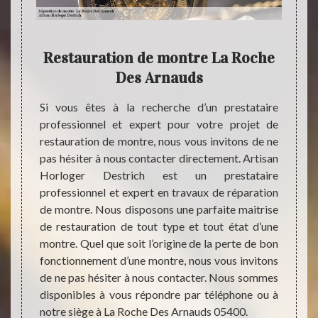
re
Restauration de montre La Roche
Des Arnauds
haitent
Une mo
n style
l’orig
Si vous êtes à la recherche d’un prestataire
tant de
de dys
professionnel et expert pour votre projet de
specté,
différ
restauration de montre, nous vous invitons de ne
vieille
que fa
pas hésiter à nous contacter directement. Artisan
. Parce
être t
Horloger Destrich est un prestataire
tion de
correc
professionnel et expert en travaux de réparation
m pour
nouve
de montre. Nous disposons une parfaite maitrise
ue nous
moyen 
de restauration de tout type et tout état d’une
r que
direct
montre. Quel que soit l’origine de la perte de bon
faisant
Cela n
fonctionnement d’une montre, nous vous invitons
profe
de ne pas hésiter à nous contacter. Nous sommes
satisfa
disponibles à vous répondre par téléphone ou à
notre siège à La Roche Des Arnauds 05400.