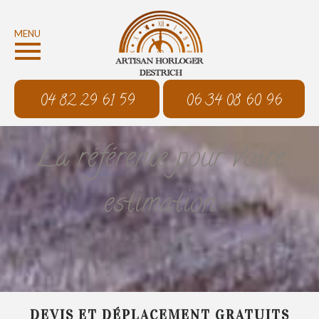
MENU
04 82 29 61 59
06 34 08 60 96
La référence pour votre
estimation
DEVIS ET DÉPLACEMENT GRATUITS