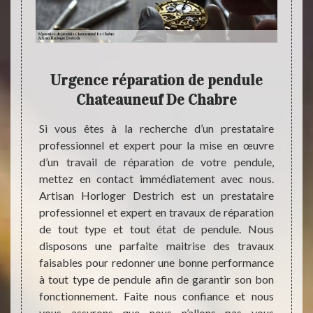
Urgence réparation de pendule
D
Chateauneuf De Chabre
endule
Si vou
 d’une
va vou
Si vous êtes à la recherche d’un prestataire
site un
de ré
professionnel et expert pour la mise en œuvre
pouvoir
invito
d’un travail de réparation de votre pendule,
le afin
Artisa
mettez en contact immédiatement avec nous.
t très
pour v
Artisan Horloger Destrich est un prestataire
hat de
sur ch
professionnel et expert en travaux de réparation
ule est
servic
de tout type et tout état de pendule. Nous
é de la
d’un 
disposons une parfaite maitrise des travaux
le. LE
presta
faisables pour redonner une bonne performance
ite une
d’enga
à tout type de pendule afin de garantir son bon
nnel et
nous c
fonctionnement. Faite nous confiance et nous
vous assurons que nous n’allons pas vous