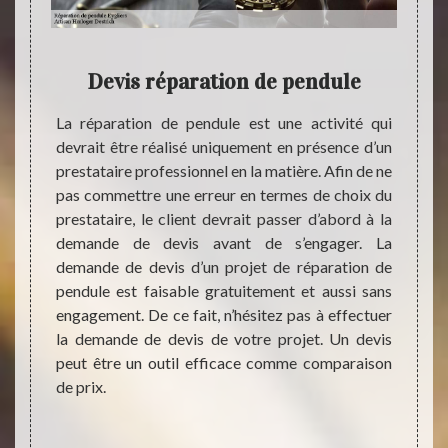
ule
Devis réparation de pendule
Ur
La réparation de pendule est une activité qui
Pourqu
devrait être réalisé uniquement en présence d’un
de ré
tataire
prestataire professionnel en la matière. Afin de ne
pendu
n œuvre
pas commettre une erreur en termes de choix du
quoti
endule,
prestataire, le client devrait passer d’abord à la
pendan
 nous.
demande de devis avant de s’engager. La
pendu
tataire
demande de devis d’un projet de réparation de
organi
aration
pendule est faisable gratuitement et aussi sans
permet
. Nous
engagement. De ce fait, n’hésitez pas à effectuer
parfai
ravaux
la demande de devis de votre projet. Un devis
de son 
ormance
peut être un outil efficace comme comparaison
mise e
son bon
de prix.
et nous
s vous