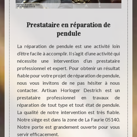
Prestataire en réparation de
Ur
pendule
tre vie
Pourqu
e bien
de ré
La réparation de pendule est une activité loin
 bonne
pendu
d’être facile à accomplir. Il s’agit d’une activité qui
ent le
quoti
nécessite une intervention d’un prestataire
ait, si
pendan
professionnel et expert. Pour obtenir un résultat
 pensez
pendu
fiable pour votre projet de réparation de pendule,
lle. Et
organi
nous vous invitons de ne pas hésiter à nous
n bon
permet
contacter. Artisan Horloger Destrich est un
lité de
parfai
prestataire professionnel en travaux de
pendule
de son 
réparation de tout type et tout état de pendule.
euillez
mise e
La qualité de notre intervention est très fiable.
aux de
Notre siège est dans la zone de La Faurie 05140.
vec le
Notre porte est grandement ouverte pour vous
servir efficacement.