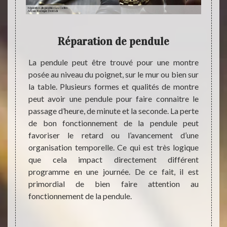
tisan
Réparation de pendule
D
dule
La pendule peut être trouvé pour une montre
Pourqu
leine
posée au niveau du poignet, sur le mur ou bien sur
devis
la table. Plusieurs formes et qualités de montre
répara
peut avoir une pendule pour faire connaitre le
docum
istesse
passage d’heure, de minute et la seconde. La perte
collab
murale
de bon fonctionnement de la pendule peut
devis 
rlogère
favoriser le retard ou l’avancement d’une
de mis
ntacts
organisation temporelle. Ce qui est très logique
de l’i
. Un de
que cela impact directement différent
devis 
ion se
programme en une journée. De ce fait, il est
puisse
remière
primordial de bien faire attention au
service
sse. Le
fonctionnement de la pendule.
villes
logers
En nous