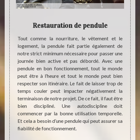
prise
Restauration de pendule
Rép
se
Tout comme la nourriture, le vêtement et le
Actue
r une
logement, la pendule fait partie également de
situat
notre strict minimum nécessaire pour passer une
plan s
journée bien active et pas débordé. Avec une
Cela f
rloger
pendule en bon fonctionnement, tout le monde
vie de
e. Nous
peut être à l’heure et tout le monde peut bien
diminu
orloges
respecter son itinéraire. Le fait de laisser trop de
Malgré
entions
temps couler peut impacter négativement la
dans n
marque,
terminaison de notre projet. De ce fait, il faut être
ont d
ns les
bien discipliné. Une autodiscipline doit
répar
s, les
commencer par la bonne utilisation temporelle.
consid
t aussi
Et cela a besoin d’une pendule qui peut assurer sa
Destr
rlogers
fiabilité de fonctionnement.
servic
ues et
dules.