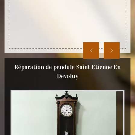
ues et
envir
dules.
spécia
es pour
confia
rrêt de
bon ét
hes sur
pendul
Réparation de pendule Saint Etienne En
Devoluy