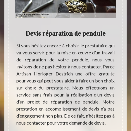
prise
Devis réparation de pendule
Conf
se
Hor
Si vous hésitez encore à choisir le prestataire qui
r une
iner
va vous servir pour la mise en œuvre d’un travail
de réparation de votre pendule, nous vous
invitons de ne pas hésiter à nous contacter. Parce
rloger
Une gr
Artisan Horloger Destrich une offre gratuite
e. Nous
vous 
pour vous qui peut vous aider à faire un bon choix
orloges
inerte
sur choix du prestataire. Nous effectuons un
entions
Artis
service sans frais pour la réalisation d’un devis
marque,
téléph
d’un projet de réparation de pendule. Notre
ns les
nos h
prestation en accomplissement de devis n’a pas
s, les
déplac
d’engagement non plus. De ce fait, n’hésitez pas à
t aussi
évalua
nous contacter pour votre demande de devis.
rlogers
dépla