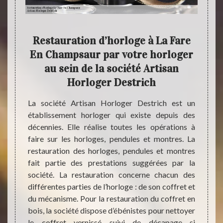
cher
Restauration d’horloge à La Fare
En Champsaur par votre horloger
é. Cela
au sein de la société Artisan
Artisan
Une ho
Horloger Destrich
sionnel
chaque
e, vous
nous 
La société Artisan Horloger Destrich est un
enue et
déména
établissement horloger qui existe depuis des
udgets.
des pl
décennies. Elle réalise toutes les opérations à
 votre
depuis
faire sur les horloges, pendules et montres. La
té de
parti
restauration des horloges, pendules et montres
 sommes
consta
fait partie des prestations suggérées par la
Fare En
essent
société. La restauration concerne chacun des
e temps
très b
différentes parties de l’horloge : de son coffret et
ut être
la mon
du mécanisme. Pour la restauration du coffret en
nir une
très d
bois, la société dispose d’ébénistes pour nettoyer
le coffret vernissé suivi de décapage si