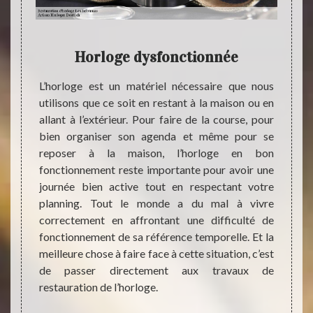
se
Horloge dysfonctionnée
h
L’horloge est un matériel nécessaire que nous
Quand
ois
utilisons que ce soit en restant à la maison ou en
fonct
allant à l’extérieur. Pour faire de la course, pour
toujou
bien organiser son agenda et même pour se
possib
estrich
reposer à la maison, l’horloge en bon
encore
ires et
fonctionnement reste importante pour avoir une
seulem
orloges
journée bien active tout en respectant votre
compo
our des
planning. Tout le monde a du mal à vivre
d’évit
on. Ils
correctement en affrontant une difficulté de
notre 
 rendre
fonctionnement de sa référence temporelle. Et la
et éga
n bois,
meilleure chose à faire face à cette situation, c’est
état e
ller la
de passer directement aux travaux de
horlog
coffret
restauration de l’horloge.
néces
lité du
qualifi
u dorés