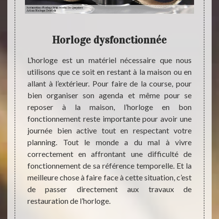
loge
Horloge dysfonctionnée
té de
L’horloge est un matériel nécessaire que nous
oins de
utilisons que ce soit en restant à la maison ou en
Deman
ancier.
allant à l’extérieur. Pour faire de la course, pour
profe
rect en
bien organiser son agenda et même pour se
activi
ussi le
reposer à la maison, l’horloge en bon
état e
ion de
fonctionnement reste importante pour avoir une
presta
ut soit
journée bien active tout en respectant votre
connai
faut un
planning. Tout le monde a du mal à vivre
restau
fié. La
correctement en affrontant une difficulté de
restau
uration
fonctionnement de sa référence temporelle. Et la
recomm
ui veut
meilleure chose à faire face à cette situation, c’est
servir
n frais
de passer directement aux travaux de
restau
restauration de l’horloge.
qualif
satisf