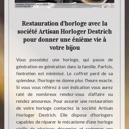
ge
Restauration d'horloge avec la
société Artisan Horloger Destrich
s de la
pour donner une énième vie à
ager un
Deman
votre bijou
siter à
profe
orloger
activi
Vous possédez une horloge, qui passe de
et tout
état e
génération en génération dans la famille. Parfois,
issance
presta
l’entretien est minimisé. Le coffret perd de sa
 permet
connai
splendeur, l’horloge ne donne plus l’heure exacte.
 notre
restau
Si vous vous référez à son indication vous aurez
on en
restau
raté de nombreux rendez-vous d’affaire ou
rais et
recomm
rendez amoureux. Pour assurer une restauration
hésitez
servir
de votre horloge contactez la société Artisan
e nous
restau
Horloger Destrich. Elle dispose d’horlogers
qualif
capables de réparer le mécanisme d’une horloge
satisf
vieille de plusieurs décennies et redonner une