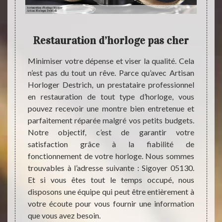
ge
Restauration d’horloge pas cher
sentiel
Minimiser votre dépense et viser la qualité. Cela
 et sa
n’est pas du tout un rêve. Parce qu’avec Artisan
Artisa
 qui ne
Horloger Destrich, un prestataire professionnel
profe
n de la
en restauration de tout type d’horloge, vous
resta
, mais
pouvez recevoir une montre bien entretenue et
dispos
aspect
parfaitement réparée malgré vos petits budgets.
perti
ite pas
Notre objectif, c’est de garantir votre
meille
, celle
satisfaction grâce à la fiabilité de
soit l
érence
fonctionnement de votre horloge. Nous sommes
votre
us vous
trouvables à l’adresse suivante : Sigoyer 05130.
somme
rer la
Et si vous êtes tout le temps occupé, nous
répare
auvais
disposons une équipe qui peut être entièrement à
notre 
votre écoute pour vous fournir une information
temps,
que vous avez besoin.
joindr