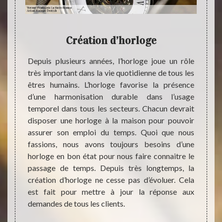
Création d’horloge
En
été de
Depuis plusieurs années, l’horloge joue un rôle
rise la
très important dans la vie quotidienne de tous les
Artis
 notre
êtres humains. L’horloge favorise la présence
entrep
lanète,
d’une harmonisation durable dans l’usage
des tr
la peut
temporel dans tous les secteurs. Chacun devrait
connai
ce à la
disposer une horloge à la maison pour pouvoir
qui no
Au lieu
assurer son emploi du temps. Quoi que nous
de tou
 votre
fassions, nous avons toujours besoins d’une
travai
n, nous
horloge en bon état pour nous faire connaitre le
resta
ser un
passage de temps. Depuis très longtemps, la
d’horl
permet
création d’horloge ne cesse pas d’évoluer. Cela
fiable
ne très
est fait pour mettre à jour la réponse aux
différ
tre.
demandes de tous les clients.
nous 
trouv