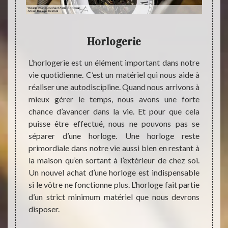
Horlogerie
abo
tre vie
L’horlogerie est un élément important dans notre
pouvons
vie quotidienne. C’est un matériel qui nous aide à
tir une
réaliser une autodiscipline. Quand nous arrivons à
L’horl
a, une
mieux gérer le temps, nous avons une forte
ville 
orative
chance d’avancer dans la vie. Et pour que cela
quali
ou une
puisse être effectué, nous ne pouvons pas se
parfai
roblème
séparer d’une horloge. Une horloge reste
sur t
 pouvez
primordiale dans notre vie aussi bien en restant à
répara
ataire
la maison qu’en sortant à l’extérieur de chez soi.
dispos
 faite
Un nouvel achat d’une horloge est indispensable
réalis
ojet en
si le vôtre ne fonctionne plus. L’horloge fait partie
égalem
illeur
d’un strict minimum matériel que nous devrons
recher
disposer.
contac
égalem