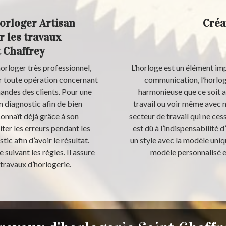
horloger Artisan
Créa
 les travaux
t Chaffrey
orloger très professionnel,
L’horloge est un élément imp
ur toute opération concernant
communication, l’horlog
andes des clients. Pour une
harmonieuse que ce soit a
n diagnostic afin de bien
travail ou voir même avec n
 connaît déjà grâce à son
secteur de travail qui ne ce
iter les erreurs pendant les
est dû à l’indispensabilité
ic afin d’avoir le résultat.
un style avec la modèle uniq
e suivant les règles. Il assure
modèle personnalisé es
travaux d’horlogerie.