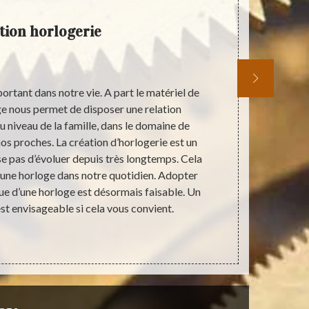
tion horlogerie
ortant dans notre vie. A part le matériel de
Toute acti
e nous permet de disposer une relation
prestatair
u niveau de la famille, dans le domaine de
pouvoir v
os proches. La création d’horlogerie est un
prenantes, r
sse pas d’évoluer depuis très longtemps. Cela
bonne prépa
 d’une horloge dans notre quotidien. Adopter
ressource fi
ue d’une horloge est désormais faisable. Un
pour avoir un
t envisageable si cela vous convient.
client réal