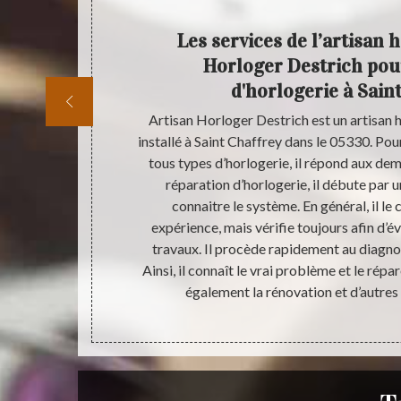
Les services de l’artisan 
Horloger Destrich pour
d'horlogerie à Sain
s à réaliser
Artisan Horloger Destrich est un artisan h
oge en bon
installé à Saint Chaffrey dans le 05330. Po
ale. C’est-à-
tous types d’horlogerie, il répond aux dem
ienfaits d’une
réparation d’horlogerie, il débute par u
stauration, de
connaitre le système. En général, il le
logerie, quel
expérience, mais vérifie toujours afin d’év
dons vivement
travaux. Il procède rapidement au diagnost
ite confiance
Ainsi, il connaît le vrai problème et le répar
ritant.
également la rénovation et d’autres 