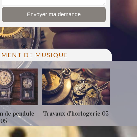
RUMENT DE MUSIQUE
n de pendule
Travaux d'horlogerie 05
Achat 
05