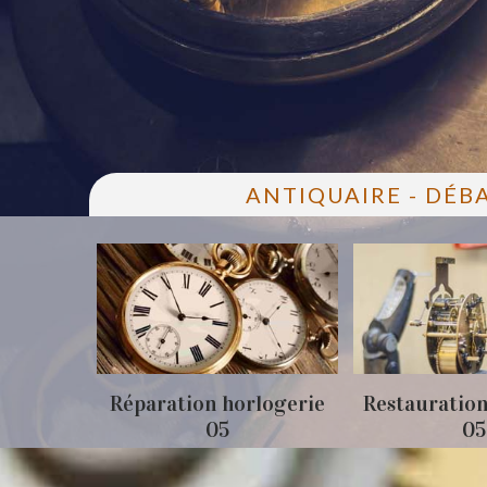
ANTIQUAIRE - DÉB
05
Réparation horlogerie
Restauration
05
05