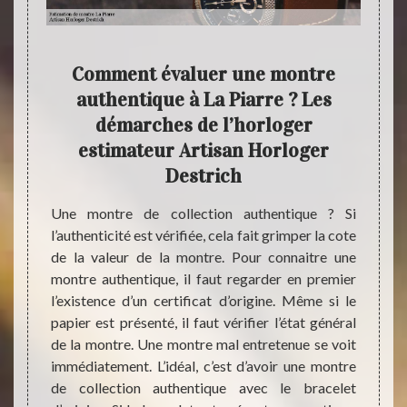
e
Comment évaluer une montre
authentique à La Piarre ? Les
un jour
Dans l
démarches de l’horloger
ur être
maniè
estimateur Artisan Horloger
e à un
simpl
Destrich
il est
absol
la peut
dispos
Une montre de collection authentique ? Si
ment un
Et glo
l’authenticité est vérifiée, cela fait grimper la cote
est une
estim
de la valeur de la montre. Pour connaitre une
montre.
devien
montre authentique, il faut regarder en premier
t étant
calmer
l’existence d’un certificat d’origine. Même si le
se pas
cette 
papier est présenté, il faut vérifier l’état général
 passer
d’un p
de la montre. Une montre mal entretenue se voit
itre la
primor
immédiatement. L’idéal, c’est d’avoir une montre
montre
de collection authentique avec le bracelet