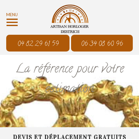
MENU
04 82 29 61 59
06 34 08 60 96
La référence pour votre
estimation
DEVIS ET DÉPLACEMENT GRATUITS