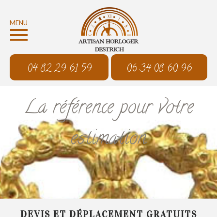
MENU
04 82 29 61 59
06 34 08 60 96
La référence pour votre
estimation
DEVIS ET DÉPLACEMENT GRATUITS