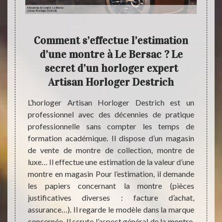
te
Comment s’effectue l’estimation
E
d’une montre à Le Bersac ? Le
vant la
secret d’un horloger expert
fin de
Si vou
Artisan Horloger Destrich
le pour
au mei
mer une
direct
L’horloger Artisan Horloger Destrich est un
ion de
vente,
professionnel avec des décennies de pratique
nt d’un
la jus
professionnelle sans compter les temps de
us êtes
garant
formation académique. Il dispose d’un magasin
ratuite.
fiabi
de vente de montre de collection, montre de
 montre
d’info
luxe… Il effectue une estimation de la valeur d’une
 bonne
contac
montre en magasin Pour l’estimation, il demande
travaux
Horlog
les papiers concernant la montre (pièces
05700
justificatives diverses : facture d’achat,
arnaqu
assurance…). Il regarde le modèle dans la marque
concernée. Il scrute l’aspect général de la montre,