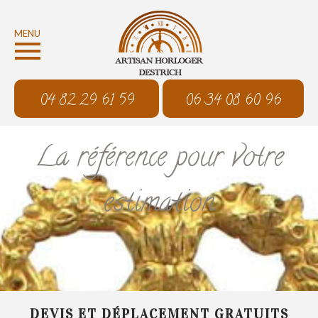
MENU
04 82 29 61 59
06 34 08 60 96
La référence pour votre
estimation
DEVIS ET DÉPLACEMENT GRATUITS