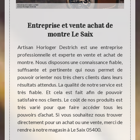
té
Entreprise et vente achat de
montre Le Saix
Cela ne
Quand 
De nos
un tra
Artisan Horloger Destrich est une entreprise
tériel
c’est
professionnelle et experte en vente et achat de
’heure,
d’éch
montre. Nous disposons une connaissance fiable,
e. Mais
d’esti
suffisante et pertinente qui nous permet de
dition,
son ét
pouvoir orienter nos très chers clients dans leurs
 objets
juste 
résultats attendus. La qualité de notre service est
e peut
est lo
très fiable. Et cela est fait afin de pouvoir
 valeur
dema
satisfaire nos clients. Le coût de nos produits est
 de cet
profess
très varié pour que faire accéder tous les
 ne pas
à vou
pouvoirs d’achat. Si vous souhaitez nous trouver
profes
directement pour un achat ou une vente, merci de
votre s
rendre à notre magasin à Le Saix 05400.