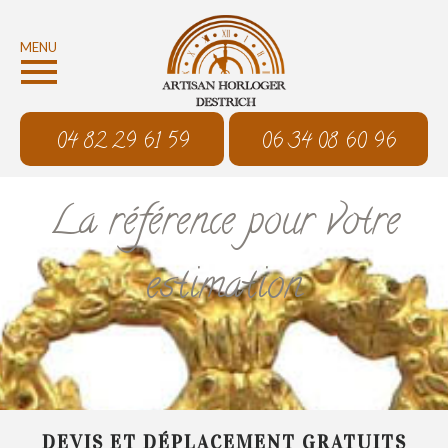
MENU
04 82 29 61 59
06 34 08 60 96
La référence pour votre
estimation
DEVIS ET DÉPLACEMENT GRATUITS