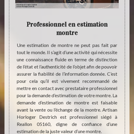
te
Professionnel en estimation
E
montre
vant la
Collec
fin de
plus 
Une estimation de montre ne peut pas fait par
le pour
planèt
tout le monde. Il s’agit d’une activité qui nécessite
mer une
perfo
une connaissance fluide en terme de distinction
ion de
gagnan
de l’état et l’authenticité de l’objet afin de pouvoir
nt d’un
de pas
assurer la fiabilité de l’information donnée. C’est
us êtes
avant 
pour cela qu’il est vivement recommandé de
ratuite.
montre
mettre en contact avec prestataire professionnel
 montre
profe
pour la demande d’estimation de votre montre. La
 bonne
compar
demande d’estimation de montre est faisable
travaux
vendre
avant la vente ou l’échange de la montre. Artisan
trop o
Horloger Destrich est professionnel siégé à
Reallon 05160, digne de confiance d’une
estimation de la juste valeur d’une montre.