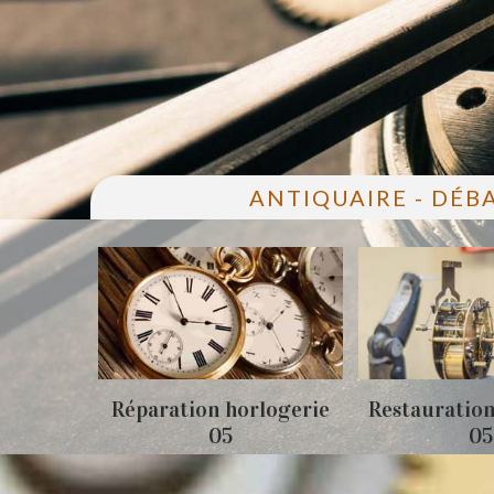
ANTIQUAIRE - DÉB
05
Réparation horlogerie
Restauration
05
05