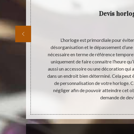
Devis horlo
 réussite. Et
L’horloge est primordiale pour éviter l
 le strict
désorganisation et le dépassement d’une s
. Une horloge
nécessaire en terme de référence temporell
à la maison.
uniquement de faire connaitre l’heure qu’il
édecin, aller
aussi un accessoire ou une décoration qui 
 indispensable.
dans un endroit bien déterminé. Cela peut êt
avec nombreux
de personnalisation de votre horloge. 
contact avec un
négliger afin de pouvoir atteindre cet obj
ique.
demande de devi