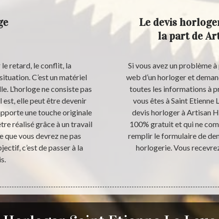
ge
Le devis horloge
la part de A
e retard, le conflit, la
Si vous avez un problème à p
ituation. C’est un matériel
web d’un horloger et deman
e. L’horloge ne consiste pas
toutes les informations à p
 est, elle peut être devenir
vous êtes à Saint Etienne 
apporte une touche originale
devis horloger à Artisan 
re réalisé grâce à un travail
100% gratuit et qui ne co
Ce que vous devrez ne pas
remplir le formulaire de de
ectif, c’est de passer à la
horlogerie. Vous recevrez
s.