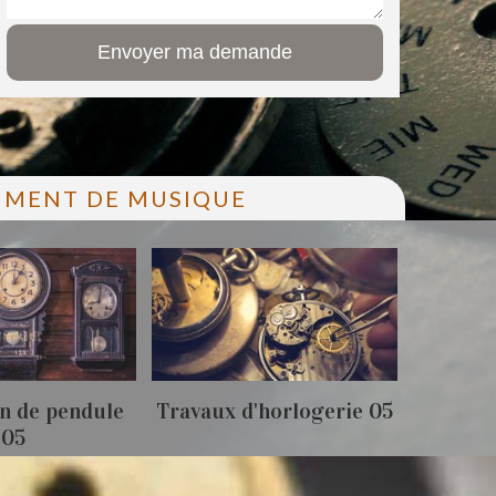
RUMENT DE MUSIQUE
n de pendule
Travaux d'horlogerie 05
Achat 
05