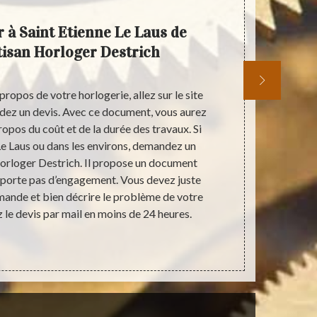
r à Saint Etienne Le Laus de
Spéci
rtisan Horloger Destrich
ropos de votre horlogerie, allez sur le site
Artisan Horl
dez un devis. Avec ce document, vous aurez
une connai
ropos du coût et de la durée des travaux. Si
faisable p
Le Laus ou dans les environs, demandez un
horloge, nou
Horloger Destrich. Il propose un document
faite pour vo
mporte pas d’engagement. Vous devez juste
en œuvre de
mande et bien décrire le problème de votre
téléphoner. 
 le devis par mail en moins de 24 heures.
de nous joind