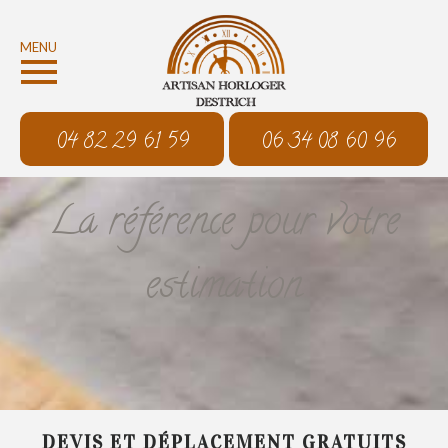
MENU
04 82 29 61 59
06 34 08 60 96
La référence pour votre
estimation
DEVIS ET DÉPLACEMENT GRATUITS