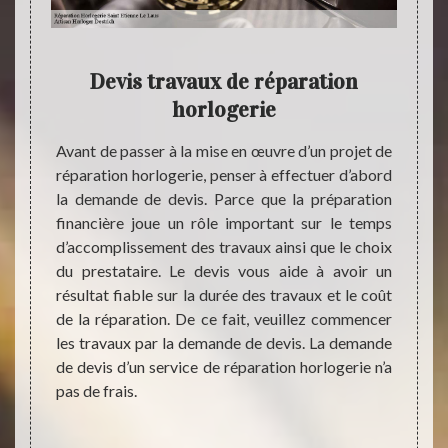
Devis travaux de réparation
No
horlogerie
montre
inte
montre
Avant de passer à la mise en œuvre d’un projet de
horl
atique.
réparation horlogerie, penser à effectuer d’abord
ui sont
la demande de devis. Parce que la préparation
Il exi
arantir
financière joue un rôle important sur le temps
Notre
parfait
d’accomplissement des travaux ainsi que le choix
spécia
égrader
du prestataire. Le devis vous aide à avoir un
utili
ité de
résultat fiable sur la durée des travaux et le coût
techni
èce. Et
de la réparation. De ce fait, veuillez commencer
mécan
oge, il
les travaux par la demande de devis. La demande
horlog
ent aux
de devis d’un service de réparation horlogerie n’a
montre
ffectué
pas de frais.
montr
gous
tradit