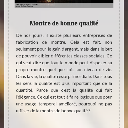
Montre de bonne qualité
gns. Il
De nos jours, il existe plusieurs entreprises de
Ceux q
porter
fabrication de montre. Cela est fait, non
s’acce
i comme
seulement pour le gain d’argent, mais dans le but
aux ca
murales
de pouvoir cibler différentes classes sociales. Ce
elle c
es murs
qui veut dire que tout le monde peut disposer sa
qu’ell
l’heure
propre montre quel que soit son niveau de vie.
Tout 
ue nous
Dans la vie, la qualité reste primordiale. Dans tous
faisa
l. Tout
les sens la qualité est plus important que de la
nous l
ure. La
quantité. Parce que c’est la qualité qui fait
patien
pillage
l’élégance. Ce qui est tout à faire logique que pour
rêve. 
absence
une usage temporel amélioré, pourquoi ne pas
luxe, p
utiliser de la montre de bonne qualité ?