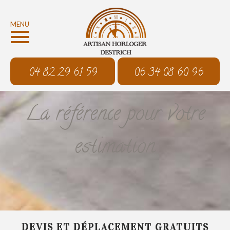
MENU
04 82 29 61 59
06 34 08 60 96
La référence pour votre
estimation
DEVIS ET DÉPLACEMENT GRATUITS