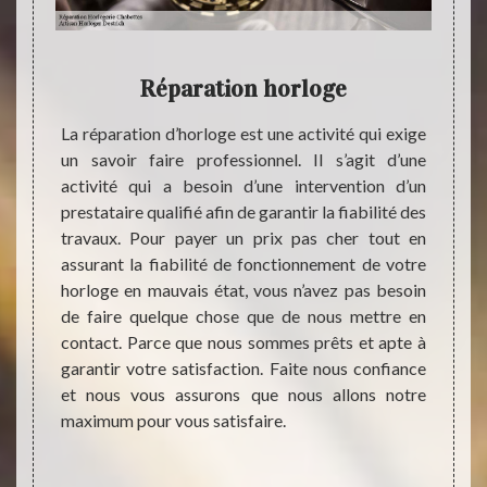
Réparation horloge
est une
La réparation d’horloge est une activité qui exige
t d’une
un savoir faire professionnel. Il s’agit d’une
Chers 
our une
activité qui a besoin d’une intervention d’un
à la r
 et une
prestataire qualifié afin de garantir la fiabilité des
remise
mise en
travaux. Pour payer un prix pas cher tout en
foncti
éaliser
assurant la fiabilité de fonctionnement de votre
hésit
 et la
horloge en mauvais état, vous n’avez pas besoin
Destr
a qu’il
de faire quelque chose que de nous mettre en
répar
l à un
contact. Parce que nous sommes prêts et apte à
plusie
assurer
garantir votre satisfaction. Faite nous confiance
travau
ux. La
et nous vous assurons que nous allons notre
pas c
nel est
maximum pour vous satisfaire.
interv
 votre
résult
votre