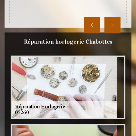
hésite
siégés
Réparation horlogerie Chabottes