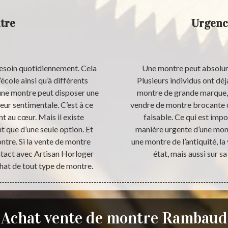
tre
Urgenc
esoin quotidiennement. Cela
Une montre peut absolum
’école ainsi qu’à différents
Plusieurs individus ont dé
 une montre peut disposer une
montre de grande marque, 
eur sentimentale. C’est à ce
vendre de montre brocante o
t au cœur. Mais il existe
faisable. Ce qui est im
t que d’une seule option. Et
manière urgente d’une montr
ontre. Si la vente de montre
une montre de l’antiquité, l
ntact avec Artisan Horloger
état, mais aussi sur s
chat de tout type de montre.
Achat vente de montre Rambaud