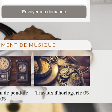
RUMENT DE MUSIQUE
n de pendule
Travaux d'horlogerie 05
Achat 
05