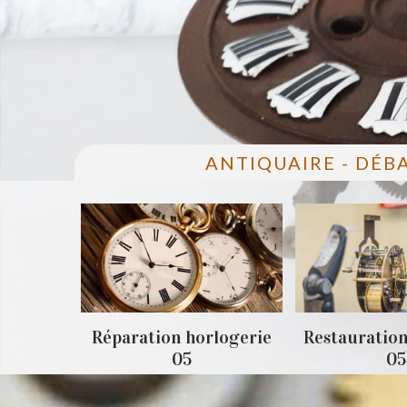
ANTIQUAIRE - DÉB
05
Réparation horlogerie
Restauration
05
05