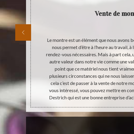
Vente de mon
ue vous ne
Le montre est un élément que nous avons b
 vendre votre
nous permet d’être à l’heure au travail, à l
 il vous faut
rendez-vous nécessaires. Mais à part cela,
e en relation
autre valeur dans notre vie comme une val
ich est une
point que ce matériel nous tient vraimen
 que soit son
plusieurs circonstances qui ne nous laissen
um pour viser
cela c’est de passer à la vente de notre m
vous intéressé, vous pouvez mettre en co
Destrich qui est une bonne entreprise d’a