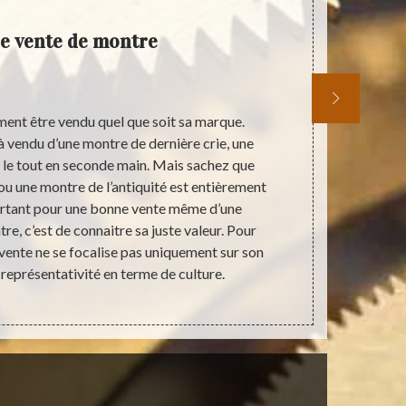
e vente de montre
M
ent être vendu quel que soit sa marque.
Sans devoir 
jà vendu d’une montre de dernière crie, une
pas achete
le tout en seconde main. Mais sachez que
conscients q
u une montre de l’antiquité est entièrement
responsab
portant pour une bonne vente même d’une
paisiblemen
e, c’est de connaitre sa juste valeur. Pour
devoir ruiner
a vente ne se focalise pas uniquement sur son
par télép
a représentativité en terme de culture.
Artisan H