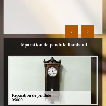
100 % 
devis 
Réparation de pendule Rambaud