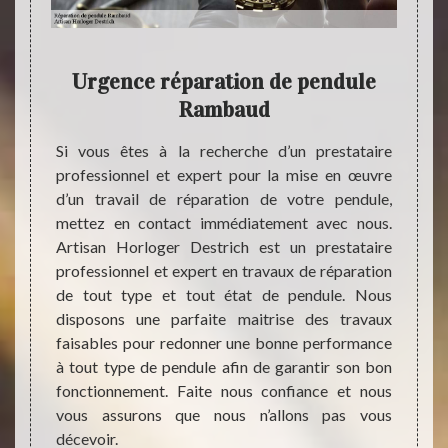
de
Urgence réparation de pendule
Arti
Rambaud
horl
100 
ert en
Si vous êtes à la recherche d’un prestataire
vable à
professionnel et expert pour la mise en œuvre
Notre 
. Nous
d’un travail de réparation de votre pendule,
pour r
ante et
mettez en contact immédiatement avec nous.
fait d
mettre
Artisan Horloger Destrich est un prestataire
horlo
 notre
professionnel et expert en travaux de réparation
fonct
uel que
de tout type et tout état de pendule. Nous
pendul
us vous
disposons une parfaite maitrise des travaux
pend
tous ce
faisables pour redonner une bonne performance
autom
 votre
à tout type de pendule afin de garantir son bon
inter
cter si
fonctionnement. Faite nous confiance et nous
concur
n notre
vous assurons que nous n’allons pas vous
répara
décevoir.
nous e