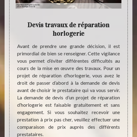
Devis travaux de réparation
horlogerie
ctivité
t d’une
Avant de prendre une grande décision, il est
Chers 
n d’un
primordial de bien se renseigner. Cette vigilance
la rec
absence
vous permet d’éviter différentes difficultés au
remise
our la
cours de la mise en œuvre des travaux. Pour un
foncti
qualité
projet de réparation d’horlogerie, vous avez le
hésit
vous ne
droit de passer d’abord à la demande de devis
Destr
able et
avant de choisir le prestataire qui va vous servir.
répar
ration
La demande de devis d’un projet de réparation
plusie
ne pas
d’horlogerie est faisable gratuitement et sans
travau
tataire
engagement. Si vous souhaitez recevoir une
pas c
e. Une
prestation à prix pas cher, veuillez effectuer une
interv
tir sa
comparaison de prix auprès des différents
résult
prestataires.
votre