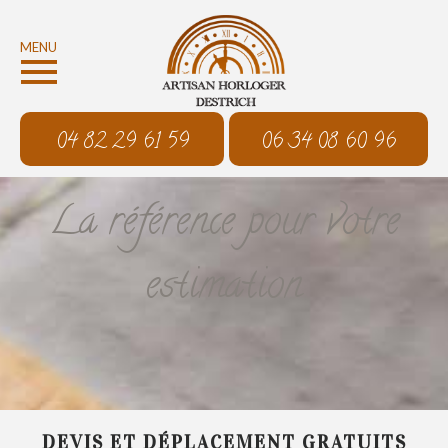
MENU
04 82 29 61 59
06 34 08 60 96
La référence pour votre
estimation
DEVIS ET DÉPLACEMENT GRATUITS