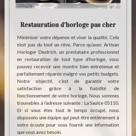
Restauration d’horloge pas cher
 Il est
Minimiser votre dépense et viser la qualité. Cela
n temps
n’est pas du tout un rêve. Parce qu’avec Artisan
Artisa
estion
Horloger Destrich, un prestataire professionnel
profe
tout le
en restauration de tout type d’horloge, vous
resta
cter le
pouvez recevoir une montre bien entretenue et
dispos
nnel et
parfaitement réparée malgré vos petits budgets.
perti
égliger
Notre objectif, c’est de garantir votre
meille
ie. Une
satisfaction grâce à la fiabilité de
soit l
traité
fonctionnement de votre horloge. Nous sommes
votre
dre son
trouvables à l’adresse suivante : La Saulce 05110.
somme
 n’êtes
Et si vous êtes tout le temps occupé, nous
répare
euillez
disposons une équipe qui peut être entièrement à
notre 
votre écoute pour vous fournir une information
temps,
que vous avez besoin.
joindr