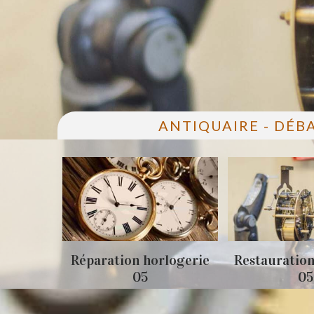
ANTIQUAIRE - DÉB
05
Réparation horlogerie
Restauration
05
05