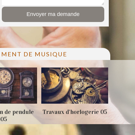
RUMENT DE MUSIQUE
n de pendule
Travaux d'horlogerie 05
Achat 
05