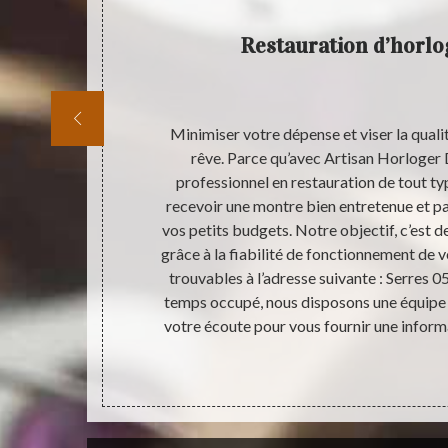
rich
Restauration d’horlo
sme
utée pour la
Minimiser votre dépense et viser la qualit
horloge. Elle
rêve. Parce qu’avec Artisan Horloger 
d’horloge, de
professionnel en restauration de tout t
éussir son
recevoir une montre bien entretenue et p
ise effectue
vos petits budgets. Notre objectif, c’est d
 coffret) et
grâce à la fiabilité de fonctionnement de
loger capable
trouvables à l’adresse suivante : Serres 05
es mouvements
temps occupé, nous disposons une équipe 
placement des
votre écoute pour vous fournir une inform
 mais aussi