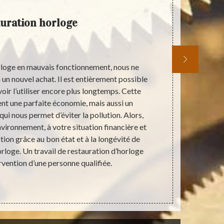
uration horloge
Entrep
loge en mauvais fonctionnement, nous ne
Chers habitan
 un nouvel achat. Il est entièrement possible
de fonctio
voir l’utiliser encore plus longtemps. Cette
pouvoir gara
nt une parfaite économie, mais aussi un
termes de re
 nous permet d’éviter la pollution. Alors,
en contact 
nvironnement, à votre situation financière et
chez vous.
tion grâce au bon état et à la longévité de
horlogerie. N
loge. Un travail de restauration d’horloge
mais nous ef
rvention d’une personne qualifiée.
i